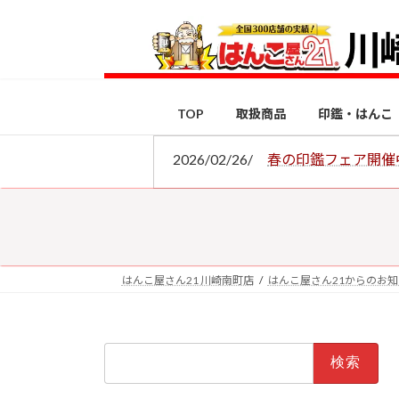
コ
ナ
ン
ビ
テ
ゲ
ン
ー
ツ
シ
TOP
取扱商品
印鑑・はんこ
へ
ョ
ス
ン
2026/02/26/
春の印鑑フェア開催
キ
に
ッ
移
プ
動
はんこ屋さん21 川崎南町店
はんこ屋さん21からのお
検
索: