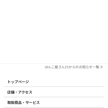
2026/03/19
はんこ屋さん21からのお知らせ
個人用印鑑の印材（素材）の選び方｜実印・銀行印・認印におす
すめは？
2026/03/09
はんこ屋さん21からのお知らせ
電子印鑑の使い方は？メリットやデメリットも解説
2026/02/13
はんこ屋さん21からのお知らせ
印鑑の書体（古印体・篆書体・印相体・楷書体・行書体）とは？
特徴とフォントの選び方
はんこ屋さん21からのお知らせ一覧 ≫
トップページ
店舗・アクセス
取扱商品・サービス