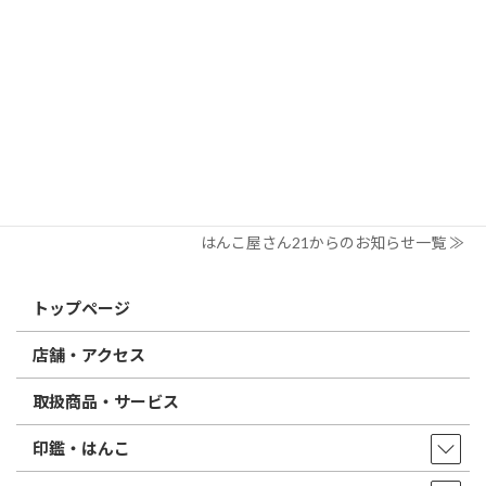
すめは？
2026/03/09
はんこ屋さん21からのお知らせ
電子印鑑の使い方は？メリットやデメリットも解説
2026/02/13
はんこ屋さん21からのお知らせ
印鑑の書体（古印体・篆書体・印相体・楷書体・行書体）とは？
特徴とフォントの選び方
はんこ屋さん21からのお知らせ一覧 ≫
トップページ
店舗・アクセス
取扱商品・サービス
印鑑・はんこ