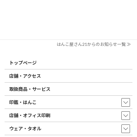
電子印鑑の使い方は？メリットやデメリットも解説
2026/02/13
はんこ屋さん21からのお知らせ
印鑑の書体（古印体・篆書体・印相体・楷書体・行書体）とは？
特徴とフォントの選び方
はんこ屋さん21からのお知らせ一覧 ≫
トップページ
店舗・アクセス
取扱商品・サービス
印鑑・はんこ
店舗・オフィス印刷
ウェア・タオル