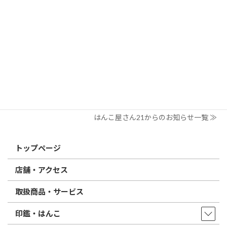
個人用印鑑の印材（素材）の選び方｜実印・銀行印・認印におす
すめは？
2026/03/09
はんこ屋さん21からのお知らせ
電子印鑑の使い方は？メリットやデメリットも解説
2026/02/13
はんこ屋さん21からのお知らせ
印鑑の書体（古印体・篆書体・印相体・楷書体・行書体）とは？
特徴とフォントの選び方
はんこ屋さん21からのお知らせ一覧 ≫
トップページ
店舗・アクセス
取扱商品・サービス
印鑑・はんこ